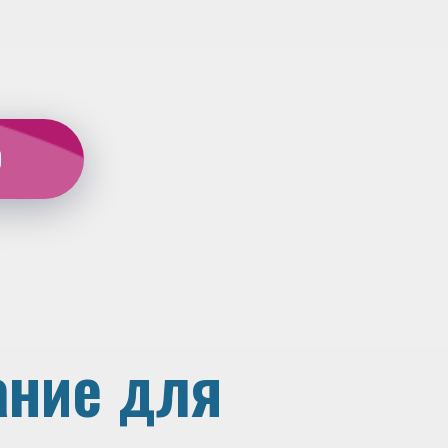
Ю
ание для